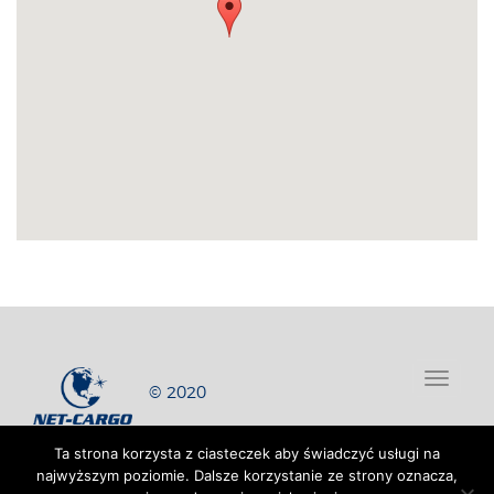
Toggle
© 2020
naviga
Ta strona korzysta z ciasteczek aby świadczyć usługi na
najwyższym poziomie. Dalsze korzystanie ze strony oznacza,
Projekt i realizacja: