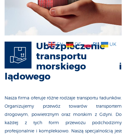
Ubezpieczenie
EN
DE
PL
UK
transportu
morskiego i
lądowego
Nasza firma oferuje różne rodzaje transportu ładunków.
Organizujemy przewóz towarów transportem
drogowym, powietrznym oraz morskim z Gdyni. Do
każdej z tych form przewozu podchodzimy
profesjonalnie i kompleksowo. Naszą specjalnością jest