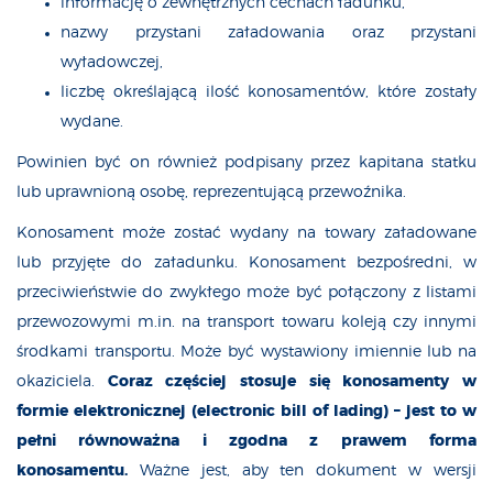
informację o zewnętrznych cechach ładunku,
nazwy przystani załadowania oraz przystani
wyładowczej,
liczbę określającą ilość konosamentów, które zostały
wydane.
Powinien być on również podpisany przez kapitana statku
lub uprawnioną osobę, reprezentującą przewoźnika.
Konosament może zostać wydany na towary załadowane
lub przyjęte do załadunku. Konosament bezpośredni, w
przeciwieństwie do zwykłego może być połączony z listami
przewozowymi m.in. na transport towaru koleją czy innymi
środkami transportu. Może być wystawiony imiennie lub na
okaziciela.
Coraz częściej stosuje się konosamenty w
formie elektronicznej (electronic bill of lading) – jest to w
pełni równoważna i zgodna z prawem forma
konosamentu.
Ważne jest, aby ten dokument w wersji